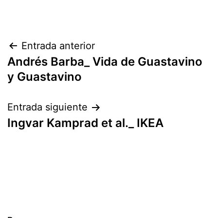
Navegación
Entrada anterior
Andrés Barba_ Vida de Guastavino
de
y Guastavino
entradas
Entrada siguiente
Ingvar Kamprad et al._ IKEA