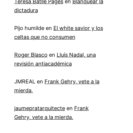
Teresa Batlle Pagès
en
Blanquear la
dictadura
Pijo humilde
en
El white savior y los
celtas que no consumen
Roger Blasco
en
Lluís Nadal, una
revisión antiacadémica
JMREAL
en
Frank Gehry, vete a la
mierda.
jaumepratarquitecte
en
Frank
Gehry, vete a la mierda.