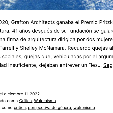
020, Grafton Architects ganaba el Premio Pritzk
tura. 41 años después de su fundación se gala
una firma de arquitectura dirigida por dos mujere
arrell y Shelley McNamara. Recuerdo quejas a
 sociales, quejas que, vehiculadas por el argu
dad insuficiente, dejaban entrever un “les…
Seg
Reescribir
la
historia
el
diciembre 11, 2022
zado como
Crítica
,
Wokenismo
do como
crítica
,
perspectiva de género
,
wokenismo