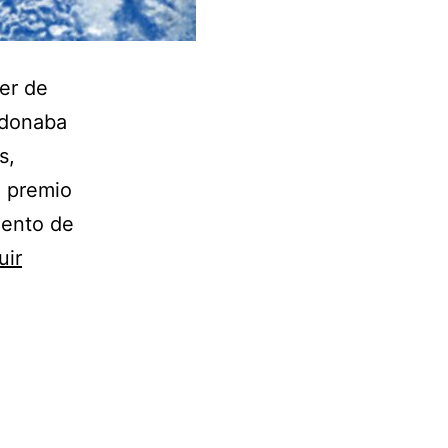
er de
rdonaba
s,
l premio
mento de
uir