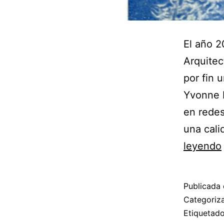
El año 2
Arquitec
por fin 
Yvonne F
en redes
una cali
leyendo
Publicada 
Categori
Etiqueta