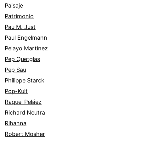
Paisaje
Patrimonio
Pau M. Just
Paul Engelmann
Pelayo Martínez
Pep Quetglas
Pep Sau
Philippe Starck
Pop-Kult
Raquel Peláez
Richard Neutra
Rihanna
Robert Mosher