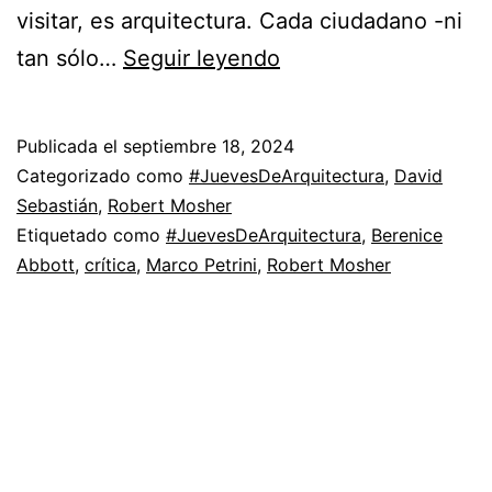
visitar, es arquitectura. Cada ciudadano -ni
La
tan sólo…
Seguir leyendo
arquitectura
son
Publicada el
septiembre 18, 2024
los
Categorizado como
#JuevesDeArquitectura
,
David
padres
Sebastián
,
Robert Mosher
Etiquetado como
#JuevesDeArquitectura
,
Berenice
Abbott
,
crítica
,
Marco Petrini
,
Robert Mosher