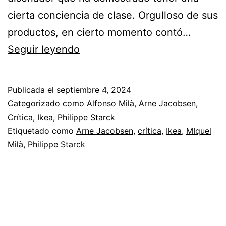
cierta conciencia de clase. Orgulloso de sus
productos, en cierto momento contó…
Miquel
Seguir leyendo
Milà:
Ser
Publicada el
septiembre 4, 2024
diseñador,
Categorizado como
Alfonso Milà
,
Arne Jacobsen
,
2_2
Crítica
,
Ikea
,
Philippe Starck
Etiquetado como
Arne Jacobsen
,
crítica
,
Ikea
,
MIquel
Milà
,
Philippe Starck