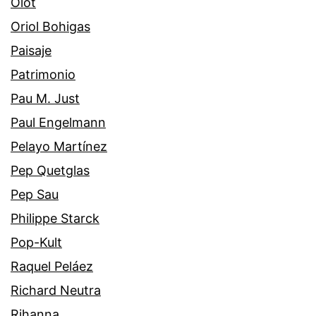
Olot
Oriol Bohigas
Paisaje
Patrimonio
Pau M. Just
Paul Engelmann
Pelayo Martínez
Pep Quetglas
Pep Sau
Philippe Starck
Pop-Kult
Raquel Peláez
Richard Neutra
Rihanna