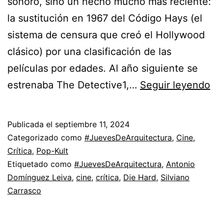
sonoro, sino un hecho mucho más reciente:
la sustitución en 1967 del Código Hays (el
sistema de censura que creó el Hollywood
clásico) por una clasificación de las
películas por edades. Al año siguiente se
L
estrenaba The Detective1,…
Seguir leyendo
Ju
d
Publicada el
septiembre 11, 2024
Cr
Categorizado como
#JuevesDeArquitectura
,
Cine
,
e
Crítica
,
Pop-Kult
Etiquetado como
#JuevesDeArquitectura
,
Antonio
3
Domínguez Leiva
,
cine
,
crítica
,
Die Hard
,
Silviano
Carrasco