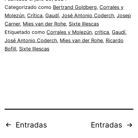
violí
Categorizado como
Bertrand Goldberg
,
Corrales y
Molezún
,
Crítica
,
Gaudí
,
José Antonio Coderch
,
Josep
Carner
,
Mies van der Rohe
,
Sixte Illescas
Etiquetado como
Corrales y Molezún
,
crítica
,
Gaudí
,
José Antonio Coderch
,
Mies van der Rohe
,
Ricardo
Bofill
,
Sixte Illescas
Paginación
Entradas
Entradas