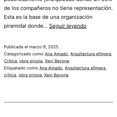
de los compañeros no tiene representación.
Esta es la base de una organización
De
piramidal donde…
Seguir leyendo
Puertas
Afuera,
Publicada el
marzo 9, 2025
o
Categorizado como
Ana Amado
,
Arquitectura efímera
,
un
Crítica
,
obra propia
,
Xevi Bayona
Etiquetado como
Ana Amado
,
Arquitectura efímera
,
intento
crítica
,
obra propia
,
Xevi Bayona
de
difundir
arquitectura