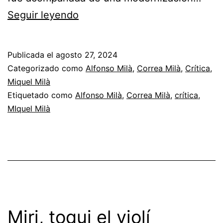
Miquel
Seguir leyendo
Milà:
Ser
Publicada el
agosto 27, 2024
diseñador,
Categorizado como
Alfonso Milà
,
Correa Milà
,
Crítica
,
1_2
Miquel Milà
Etiquetado como
Alfonso Milà
,
Correa Milà
,
crítica
,
MIquel Milà
Miri, toqui el violí