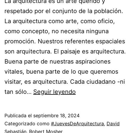
La arquitectura es un arte querido y
respetado por el conjunto de la población.
La arquitectura como arte, como oficio,
como concepto, no necesita ninguna
promoción. Nuestros referentes espaciales
son arquitectura. El paisaje es arquitectura.
Buena parte de nuestras aspiraciones
vitales, buena parte de lo que queremos
visitar, es arquitectura. Cada ciudadano -ni
La
tan sólo…
Seguir leyendo
arquitectura
son
Publicada el
septiembre 18, 2024
los
Categorizado como
#JuevesDeArquitectura
,
David
padres
Sebastián
,
Robert Mosher