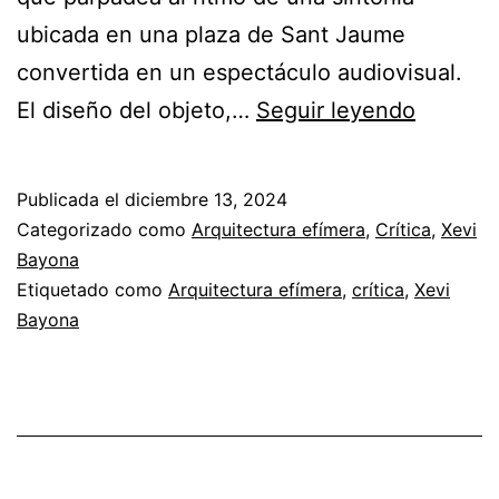
ubicada en una plaza de Sant Jaume
convertida en un espectáculo audiovisual.
Unhapp
El diseño del objeto,…
Seguir leyendo
Christm
o
Publicada el
diciembre 13, 2024
la
Categorizado como
Arquitectura efímera
,
Crítica
,
Xevi
Navida
Bayona
Etiquetado como
Arquitectura efímera
,
crítica
,
Xevi
no
Bayona
es
luz