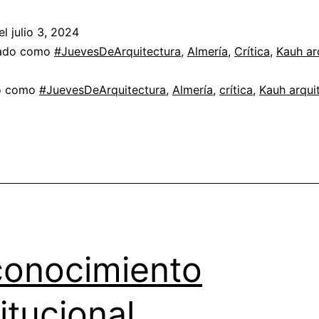
Parque
el
julio 3, 2024
de
zado como
#JuevesDeArquitectura
,
Almería
,
Crítica
,
Kauh ar
La
do como
#JuevesDeArquitectura
,
Almería
,
crítica
,
Kauh arqui
Hoya
onocimiento
titucional