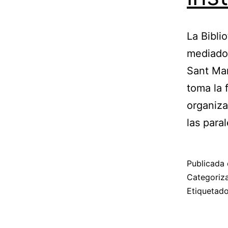
La Bibli
mediados
Sant Mar
toma la 
organiza
las para
Publicada 
Categori
Etiqueta