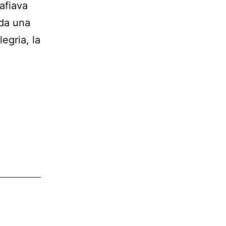
afiava
ada una
egria, la