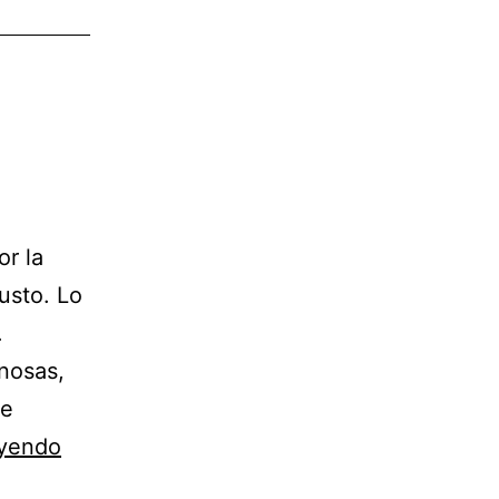
r la
usto. Lo
.
nosas,
de
Adiós,
eyendo
Pep