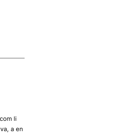
com li
ava, a en