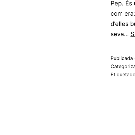
Pep. És 
com era:
d’elles b
seva…
S
Publicada 
Categori
Etiqueta