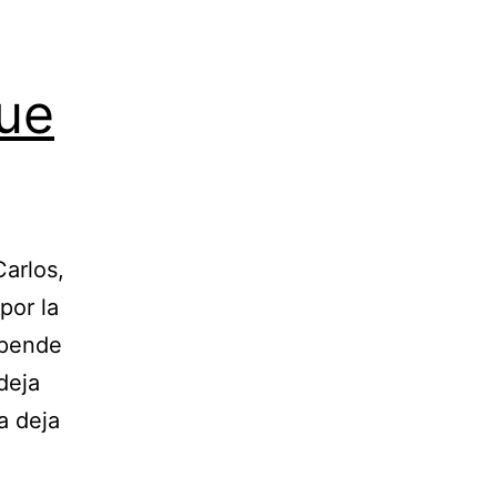
que
Carlos,
por la
epende
deja
za deja