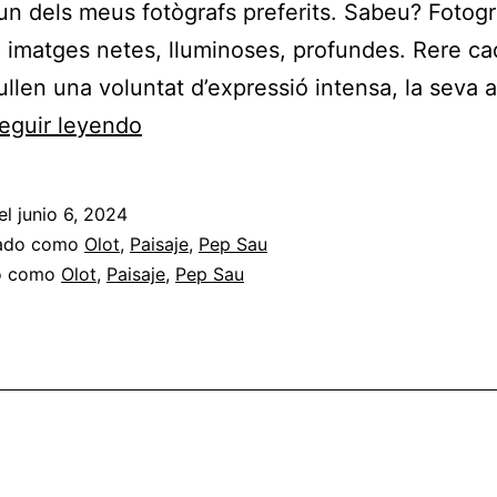
un dels meus fotògrafs preferits. Sabeu? Fotogr
 imatges netes, lluminoses, profundes. Rere c
ullen una voluntat d’expressió intensa, la seva al
Adeu,
eguir leyendo
Pep
el
junio 6, 2024
zado como
Olot
,
Paisaje
,
Pep Sau
do como
Olot
,
Paisaje
,
Pep Sau