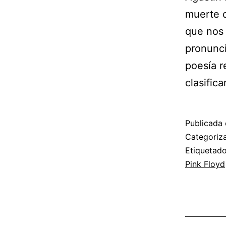
muerte d
que nos 
pronunci
poesía r
clasific
Publicada 
Categori
Etiqueta
Pink Floyd