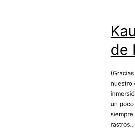
Kau
de 
(Gracias
nuestro 
inmersió
un poco 
siempre r
rastros