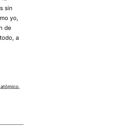
s sin
omo yo,
n de
todo, a
 atómico
,