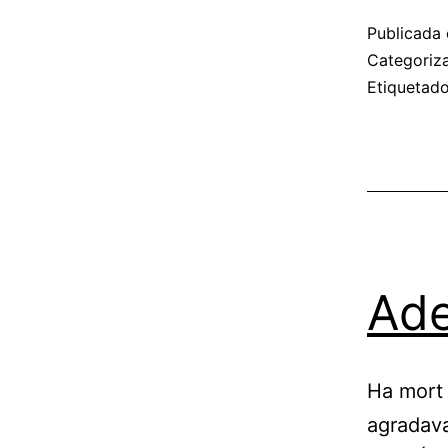
Publicada 
Categori
Etiqueta
Ade
Ha mort 
agradava