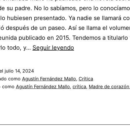
e su padre. No lo sabíamos, pero lo conocíamo
lo hubiesen presentado. Ya nadie se llamará c
ó después de un paseo. Así se llama el volume
eunida publicado en 2015. Tendemos a titularlo 
Agustín
arlo todo, y…
Seguir leyendo
Fernández
Mallo_
el
julio 14, 2024
Madre
zado como
Agustín Fernández Mallo
,
Crítica
de
do como
Agustín Fernández Mallo
,
crítica
,
Madre de corazón
corazón
atómico