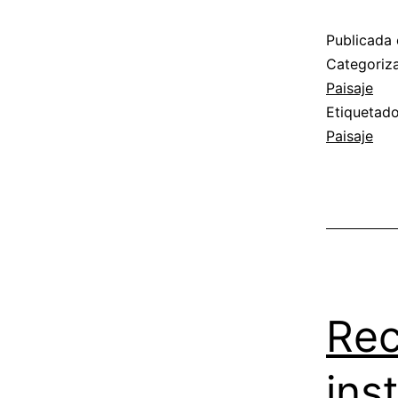
Publicada 
Categori
Paisaje
Etiqueta
Paisaje
Rec
ins