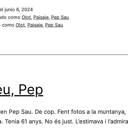
el
junio 6, 2024
zado como
Olot
,
Paisaje
,
Pep Sau
do como
Olot
,
Paisaje
,
Pep Sau
u, Pep
en Pep Sau. De cop. Fent fotos a la muntanya, 
. Tenia 61 anys. No és just. L’estimava i l’admir