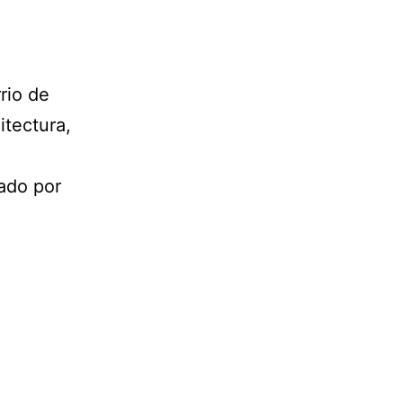
rio de
itectura,
zado por
ocimiento
ucional